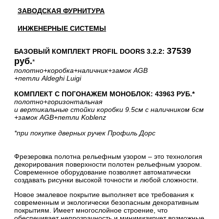
ЗАВОДСКАЯ ФУРНИТУРА
ИНЖЕНЕРНЫЕ СИСТЕМЫ
37539
БАЗОВЫЙ КОМПЛЕКТ PROFIL DOORS 3.2.2:
руб.
*
полотно
+коробка
+наличник
+замок AGB
+петли Aldeghi Luigi
КОМПЛЕКТ С ПОГОНАЖЕМ МОНОБЛОК: 43963 РУБ.*
полотно
+горизонтальная
и вертикальные стойки коробки 9.5см с наличником 6см
+замок AGB
+петли Koblenz
*при покупке дверных ручек Профиль Дорс
Фрезеровка полотна рельефным узором – это технология
декорирования поверхности полотен рельефным узором.
Современное оборудование позволяет автоматически
создавать рисунки высокой точности и любой сложности.
Новое эмалевое покрытие выполняет все требования к
современным и экологически безопасным декоративным
покрытиям. Имеет многослойное строение, что
обеспечивает непрозрачность и минимизирует возможные