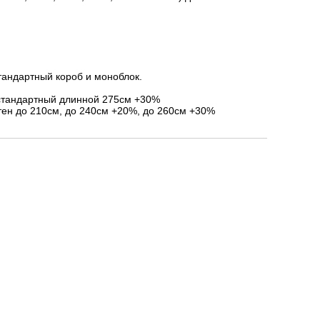
тандартный короб и моноблок.
стандартный длинной 275см +30%
ен до 210см, до 240см +20%, до 260см +30%