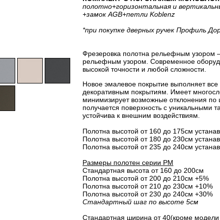
полотно
+горизонтальная
и вертикальн
+замок AGB
+петли Koblenz
*при покупке дверных ручек Профиль До
Фрезеровка полотна рельефным узором –
рельефным узором. Современное оборудо
высокой точности и любой сложности.
Новое эмалевое покрытие выполняет все
декоративным покрытиям. Имеет многосло
минимизирует возможные отклонения по 
получается поверхность с уникальными т
устойчива к внешним воздействиям.
Полотна высотой от 160 до 175см устанав
Полотна высотой от 180 до 230см устанав
Полотна высотой от 235 до 240см устанав
Размеры полотен серии PM
Стандартная высота от 160 до 200см
Полотна высотой от 200 до 210см +5%
Полотна высотой от 210 до 230см +10%
Полотна высотой от 230 до 240см +30%
Стандартный шаг по высоте 5см
Стандартная ширина от 40(кроме модели 3.4