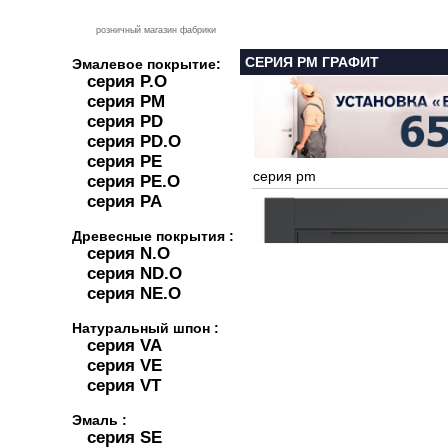
розничный магазин фабрики
СЕРИЯ PM ГРАФИТ
Эмалевое покрытие:
серия P.O
серия PM
серия PD
серия PD.O
серия PE
серия pm
серия PE.O
серия PA
Древесные покрытия :
серия N.O
серия ND.O
серия NE.O
Натуральный шпон :
серия VA
серия VE
серия VT
Эмаль :
серия SE