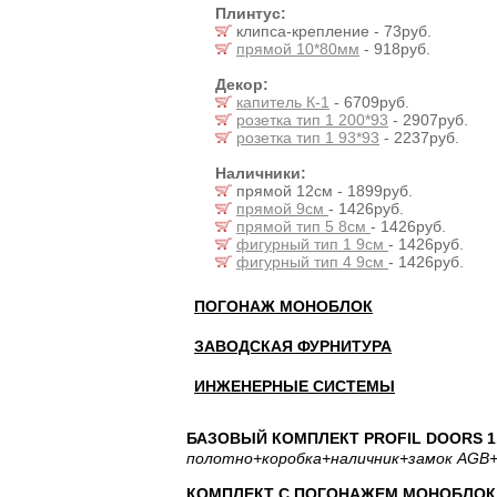
Плинтус:
клипса-крепление - 73руб.
прямой 10*80мм
- 918руб.
Декор:
капитель К-1
- 6709руб.
розетка тип 1 200*93
- 2907руб.
розетка тип 1 93*93
- 2237руб.
Наличники:
прямой 12см - 1899руб.
прямой 9см
- 1426руб.
прямой тип 5 8см
- 1426руб.
фигурный тип 1 9см
- 1426руб.
фигурный тип 4 9см
- 1426руб.
ПОГОНАЖ МОНОБЛОК
ЗАВОДСКАЯ ФУРНИТУРА
ИНЖЕНЕРНЫЕ СИСТЕМЫ
БАЗОВЫЙ КОМПЛЕКТ PROFIL DOORS 1.
полотно
+коробка
+наличник
+замок AGB
+
КОМПЛЕКТ С ПОГОНАЖЕМ МОНОБЛОК: 