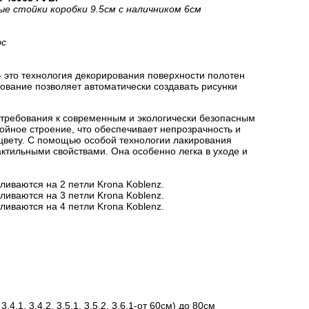
ые стойки коробки 9.5см с наличником 6см
рс
 это технология декорирования поверхности полотен
вание позволяет автоматически создавать рисунки
 требования к современным и экологически безопасным
йное строение, что обеспечивает непрозрачность и
цвету. С помощью особой технологии лакирования
актильными свойствами. Она особенно легка в уходе и
ливаются на 2 петли Krona Koblenz.
ливаются на 3 петли Krona Koblenz.
ливаются на 4 петли Krona Koblenz.
.1, 3.4.2, 3.5.1, 3.5.2, 3.6.1-от 60см) до 80см