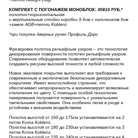
КОМПЛЕКТ С ПОГОНАЖЕМ МОНОБЛОК: 45810 РУБ.*
полотно
+горизонтальная
и вертикальные стойки коробки 9.5см с наличником 6см
+замок AGB
+петли Koblenz
*при покупке дверных ручек Профиль Дорс
Фрезеровка полотна рельефным узором – это технология
декорирования поверхности полотен рельефным узором.
Современное оборудование позволяет автоматически
создавать рисунки высокой точности и любой сложности.
Новое эмалевое покрытие выполняет все требования к
современным и экологически безопасным декоративным
покрытиям. Имеет многослойное строение, что
обеспечивает непрозрачность и минимизирует возможные
отклонения по цвету. С помощью особой технологии
лакирования получается поверхность с уникальными
тактильными свойствами. Она особенно легка в уходе и
устойчива к внешним воздействиям.
Полотна высотой от 160 до 175см устанавливаются на 2
петли Krona Koblenz.
Полотна высотой от 180 до 230см устанавливаются на 3
петли Krona Koblenz.
Полотна высотой от 235 до 240см устанавливаются на 4