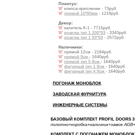
Плинтус:
клипса-крепление - 73руб.
прямой 10*80мм
- 1218руб.
Декор:
капитель К-1 - 7715руб.
розетка тип 1 200*93
- 3343руб.
розетка тип 1 93*93
- 2572руб.
Наличники:
прямой 12см - 2184руб.
прямой 9см
- 1640руб.
прямой тип 5 8см
- 1640руб.
фигурный тип 1 9см
- 1640руб.
фигурный тип 4 9см
- 1640руб.
ПОГОНАЖ МОНОБЛОК
ЗАВОДСКАЯ ФУРНИТУРА
ИНЖЕНЕРНЫЕ СИСТЕМЫ
БАЗОВЫЙ КОМПЛЕКТ PROFIL DOORS 3.
полотно
+коробка
+наличник
+замок AGB
+
КОМПЛЕКТ С ПОГОНАЖЕМ МОНОБЛОК: 