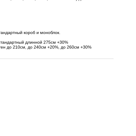
тандартный короб и моноблок.
стандартный длинной 275см +30%
ен до 210см, до 240см +20%, до 260см +30%