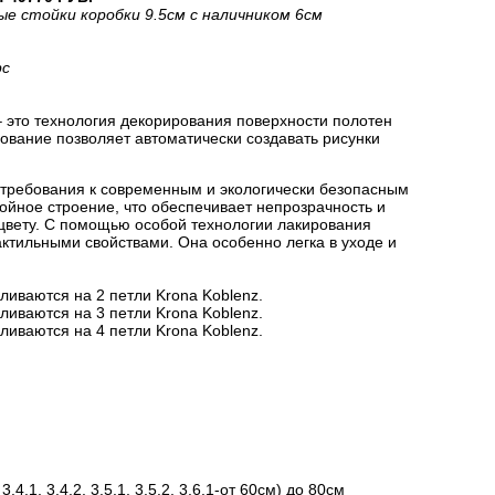
ые стойки коробки 9.5см с наличником 6см
рс
 это технология декорирования поверхности полотен
вание позволяет автоматически создавать рисунки
 требования к современным и экологически безопасным
йное строение, что обеспечивает непрозрачность и
цвету. С помощью особой технологии лакирования
актильными свойствами. Она особенно легка в уходе и
ливаются на 2 петли Krona Koblenz.
ливаются на 3 петли Krona Koblenz.
ливаются на 4 петли Krona Koblenz.
.1, 3.4.2, 3.5.1, 3.5.2, 3.6.1-от 60см) до 80см