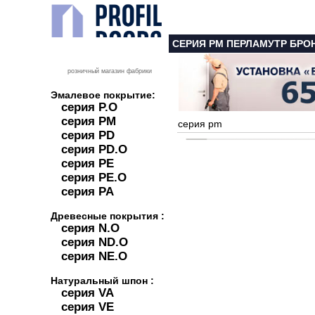
СЕРИЯ PM ПЕРЛАМУТР БРО
розничный магазин фабрики
Эмалевое покрытие:
серия P.O
серия PM
серия pm
серия PD
серия PD.O
серия PE
серия PE.O
серия PA
Древесные покрытия :
серия N.O
серия ND.O
серия NE.O
Натуральный шпон :
серия VA
серия VE