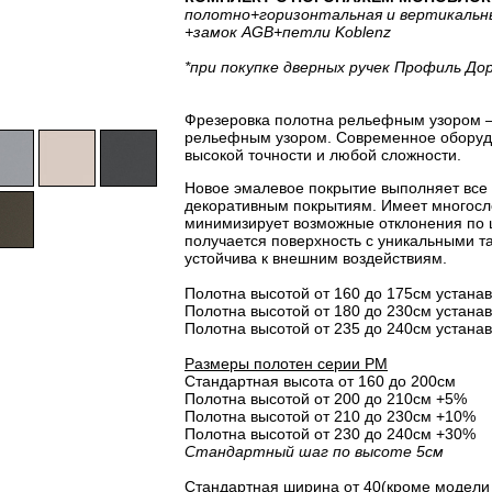
полотно
+горизонтальная
и вертикальн
+замок AGB
+петли Koblenz
*при покупке дверных ручек Профиль До
Фрезеровка полотна рельефным узором –
рельефным узором. Современное оборудо
высокой точности и любой сложности.
Новое эмалевое покрытие выполняет все
декоративным покрытиям. Имеет многосло
минимизирует возможные отклонения по 
получается поверхность с уникальными т
устойчива к внешним воздействиям.
Полотна высотой от 160 до 175см устанав
Полотна высотой от 180 до 230см устанав
Полотна высотой от 235 до 240см устанав
Размеры полотен серии PM
Стандартная высота от 160 до 200см
Полотна высотой от 200 до 210см +5%
Полотна высотой от 210 до 230см +10%
Полотна высотой от 230 до 240см +30%
Стандартный шаг по высоте 5см
Стандартная ширина от 40(кроме модели 3.4