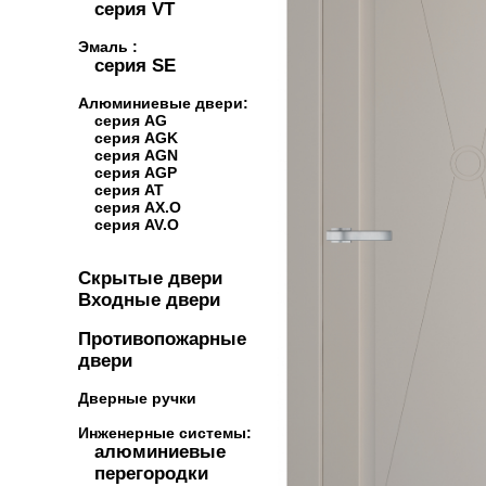
серия VT
Эмаль :
серия SE
Алюминиевые двери:
серия AG
серия AGK
серия AGN
серия AGP
серия AT
серия AX.O
серия AV.O
Скрытые двери
Входные двери
Противопожарные
двери
Дверные ручки
Инженерные системы:
алюминиевые
перегородки