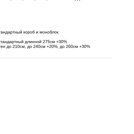
тандартный короб и моноблок.
стандартный длинной 275см +30%
ен до 210см, до 240см +20%, до 260см +30%