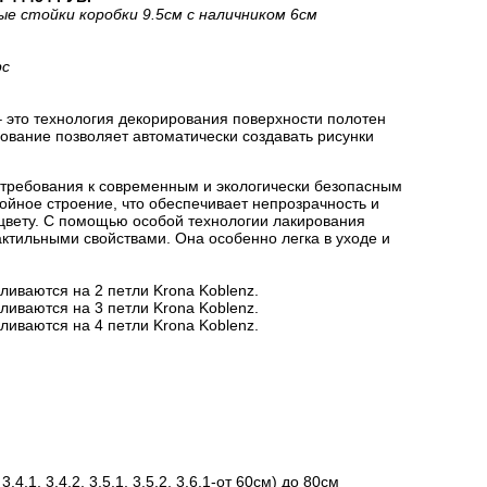
ые стойки коробки 9.5см с наличником 6см
рс
 это технология декорирования поверхности полотен
вание позволяет автоматически создавать рисунки
 требования к современным и экологически безопасным
йное строение, что обеспечивает непрозрачность и
цвету. С помощью особой технологии лакирования
актильными свойствами. Она особенно легка в уходе и
ливаются на 2 петли Krona Koblenz.
ливаются на 3 петли Krona Koblenz.
ливаются на 4 петли Krona Koblenz.
.1, 3.4.2, 3.5.1, 3.5.2, 3.6.1-от 60см) до 80см