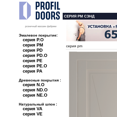
СЕРИЯ PM СЭНД
розничный магазин фабрики
Эмалевое покрытие:
серия P.O
серия PM
серия pm
серия PD
серия PD.O
серия PE
серия PE.O
серия PA
Древесные покрытия :
серия N.O
серия ND.O
серия NE.O
Натуральный шпон :
серия VA
серия VE