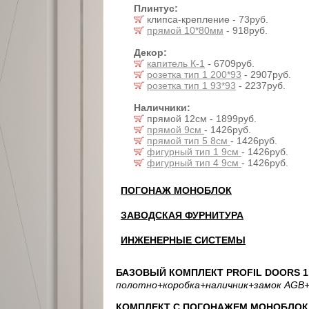
Плинтус:
клипса-крепление - 73руб.
прямой 10*80мм
- 918руб.
Декор:
капитель К-1
- 6709руб.
розетка тип 1 200*93
- 2907руб.
розетка тип 1 93*93
- 2237руб.
Наличники:
прямой 12см - 1899руб.
прямой 9см
- 1426руб.
прямой тип 5 8см
- 1426руб.
фигурный тип 1 9см
- 1426руб.
фигурный тип 4 9см
- 1426руб.
ПОГОНАЖ МОНОБЛОК
ЗАВОДСКАЯ ФУРНИТУРА
ИНЖЕНЕРНЫЕ СИСТЕМЫ
БАЗОВЫЙ КОМПЛЕКТ PROFIL DOORS 1.
полотно
+коробка
+наличник
+замок AGB
+
КОМПЛЕКТ С ПОГОНАЖЕМ МОНОБЛОК: 