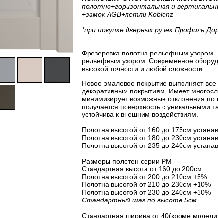
полотно
+горизонтальная
и вертикальн
+замок AGB
+петли Koblenz
*при покупке дверных ручек Профиль До
Фрезеровка полотна рельефным узором –
рельефным узором. Современное оборудо
высокой точности и любой сложности.
Новое эмалевое покрытие выполняет все
декоративным покрытиям. Имеет многосло
минимизирует возможные отклонения по 
получается поверхность с уникальными т
устойчива к внешним воздействиям.
Полотна высотой от 160 до 175см устанав
Полотна высотой от 180 до 230см устанав
Полотна высотой от 235 до 240см устанав
Размеры полотен серии PM
Стандартная высота от 160 до 200см
Полотна высотой от 200 до 210см +5%
Полотна высотой от 210 до 230см +10%
Полотна высотой от 230 до 240см +30%
Стандартный шаг по высоте 5см
Стандартная ширина от 40(кроме модели 3.4