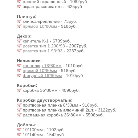
плоский окрашенный - 1082руб.
экран-рассеиватель - 625руб.
Плинтус:
клипса-крепление - 73руб.
прямой 10*80мм
- 918руб.
Декор:
капитель К-1
- 6709руб.
розетка тип 1 200*93
- 2907руб.
розетка тип 1 93*93
- 2237руб.
Наличники:
каннелюр 16*80мм
- 1010руб.
прямой 10*80мм
- 918руб.
фигурный 16*80мм
- 1010руб.
Коробки:
коробка 36*80мм - 4590руб.
Коробки двустворчатые:
притворная планка 8*30мм - 918руб.
притворная планка алюминий 2шт. - 3122руб.
распашная коробка 36*80мм - 5508руб.
Доборы:
10*100мм - 1102руб.
10*140мм - 1542руб.