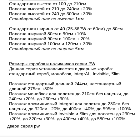
Стандартная высота от 100 до 210см
Полотна высотой от 210 до 240см +20%
Полотна высотой от 240 до 300см +30%
Стандартный шаг по высоте 1мм
Стандартная ширина от 40 (25-36PW от 60см) до 80см
Полотна шириной 80cм и 90cм +10%
Полотна шириной 90см и 100см + 20%
Полотна шириной 100см и 120см + 30%
Стандартный шаг по ширине 5мм
Размеры коробок и наличников серии PW
Данная серия устанавливается в дверные короба:
стандартный короб, моноблок, IntegrAL, Invisible, Slim.
Погонаж стандартный длинной 244см, нестандартный
длинной 275см +30%
Погонаж моноблок для полотен до 210см без наценки, до
240см +20%, до 260см +30%
Погонаж алюминиевый Integral для полотен до 230см без
наценки, до 320см +20%, до 400см +40%, до 595см +100%
Погонаж алюминиевый Invisible и Slim для полотен до 230см
+20%, до 320см +30%, до 400см +40%, до 580см +100%
двери серия pw