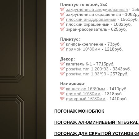
Плинтус теневой, 3м:
закруглённый анодированный
- 156
закруглённый окрашенный - 1082ру
плоский анодированный
- 1561руб.
плоский окрашенный - 1082руб.
экран-рассеиватель - 625руб.
Плинтус:
клипса-крепление - 73руб.
прямой 10*80мм
- 1218руб.
Декор:
капитель К-1 - 7715руб.
розетка тип 1 200*93
- 3343руб.
розетка тип 1 93*93
- 2572руб.
Наличники:
каннелюр 16*80мм
- 1410руб.
прямой 10*80мм
- 1318руб.
фигурный 16*80мм
- 1410руб.
ПОГОНАЖ МОНОБЛОК
ПОГОНАЖ АЛЮМИНИЕВЫЙ INTEGRAL
ПОГОНАЖ ДЛЯ СКРЫТОЙ УСТАНОВК