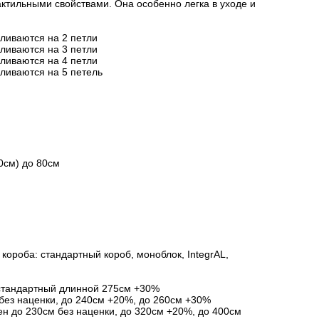
актильными свойствами. Она особенно легка в уходе и
вливаются на 2 петли
вливаются на 3 петли
вливаются на 4 петли
вливаются на 5 петель
0см) до 80см
короба: стандартный короб, моноблок, IntegrAL,
стандартный длинной 275см +30%
без наценки, до 240см +20%, до 260см +30%
ен до 230см без наценки, до 320см +20%, до 400см