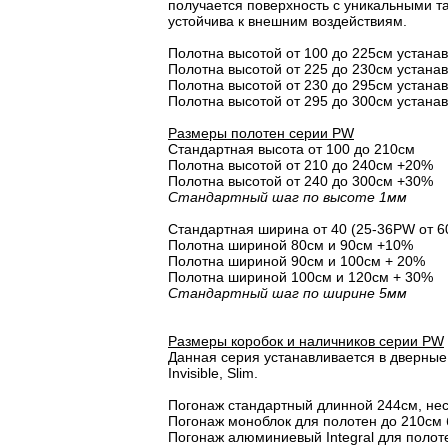
получается поверхность с уникальными т
устойчива к внешним воздействиям.
Полотна высотой от 100 до 225см устана
Полотна высотой от 225 до 230см устана
Полотна высотой от 230 до 295см устана
Полотна высотой от 295 до 300см устана
Размеры полотен серии PW
Стандартная высота от 100 до 210см
Полотна высотой от 210 до 240см +20%
Полотна высотой от 240 до 300см +30%
Стандартный шаг по высоте 1мм
Стандартная ширина от 40 (25-36PW от 6
Полотна шириной 80cм и 90cм +10%
Полотна шириной 90см и 100см + 20%
Полотна шириной 100см и 120см + 30%
Стандартный шаг по ширине 5мм
Размеры коробок и наличников серии PW
Данная серия устанавливается в дверные 
Invisible, Slim.
Погонаж стандартный длинной 244см, не
Погонаж моноблок для полотен до 210см 
Погонаж алюминиевый Integral для полот