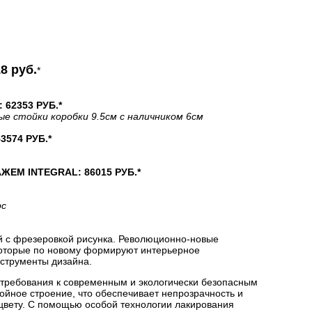
8 руб.
*
62353 РУБ.*
ые стойки коробки 9.5см с наличником 6см
574 РУБ.*
М INTEGRAL: 86015 РУБ.*
рс
й с фрезеровкой рисунка. Революционно-новые
которые по новому формируют интерьерное
струменты дизайна.
 требования к современным и экологически безопасным
йное строение, что обеспечивает непрозрачность и
цвету. С помощью особой технологии лакирования