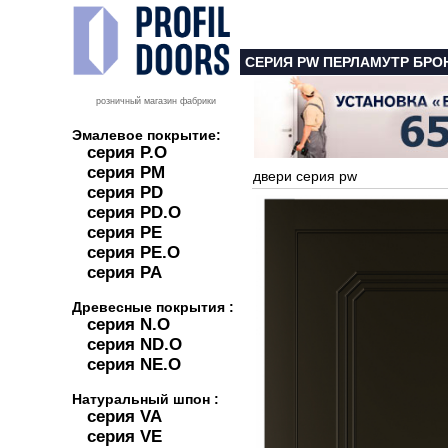
СЕРИЯ PW ПЕРЛАМУТР БРО
розничный магазин фабрики
Эмалевое покрытие:
серия P.O
серия PM
двери серия pw
серия PD
серия PD.O
серия PE
серия PE.O
серия PA
Древесные покрытия :
серия N.O
серия ND.O
серия NE.O
Натуральный шпон :
серия VA
серия VE