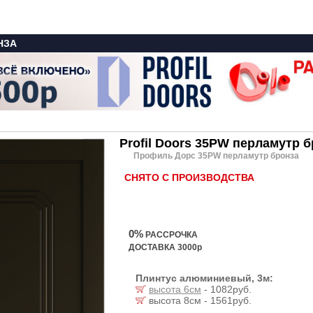
НЗА
Profil Doors 35PW перламутр 
Профиль Дорс 35PW перламутр бронза
СНЯТО С ПРОИЗВОДСТВА
0%
РАССРОЧКА
ДОСТАВКА 3000р
Плинтус алюминиевый, 3м:
высота 6см
- 1082руб.
высота 8см - 1561руб.