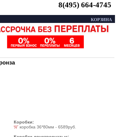
8(495) 664-4745
КОРЗИНА
бронза
Коробки:
коробка 36*80мм - 6589руб.
Коробки двустворчатые: