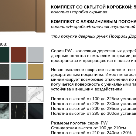
КОМПЛЕКТ СО СКРЫТОЙ КОРОБКОЙ: 51
полотно
+коробка скрытая
КОМПЛЕКТ С АЛЮМИНИЕВЫМ ПОГОНАЖЕ
полотно
+коробка
+наличник внутренний
*при покупке дверных ручек Профиль До
са:
Серия PW - коллекция деревянных двере
дверные полотна в эмалевом покрытии, 
пространство и превращаются в новые ин
Новое эмалевое покрытие выполняет все
декоративным покрытиям. Имеет многосло
минимизирует возможные отклонения по 
получается поверхность с уникальными т
устойчива к внешним воздействиям.
Полотна высотой от 100 до 225см устана
Полотна высотой от 225 до 230см устана
Полотна высотой от 230 до 295см устана
Полотна высотой от 295 до 300см устана
Размеры полотен серии PW
Стандартная высота от 100 до 210см
Полотна высотой от 210 до 240см +20%