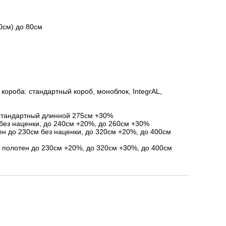
0см) до 80см
короба: стандартный короб, моноблок, IntegrAL,
стандартный длинной 275см +30%
без наценки, до 240см +20%, до 260см +30%
ен до 230см без наценки, до 320см +20%, до 400см
я полотен до 230см +20%, до 320см +30%, до 400см