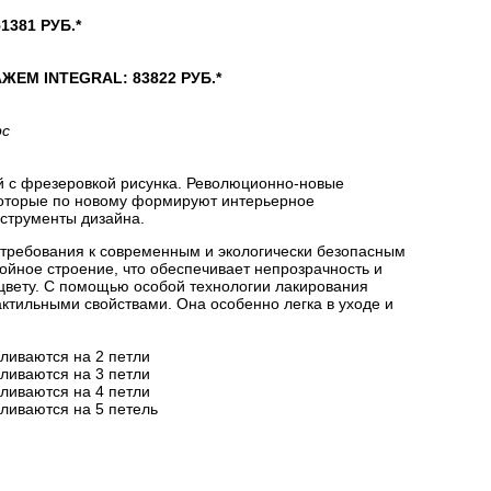
381 РУБ.*
М INTEGRAL: 83822 РУБ.*
рс
й с фрезеровкой рисунка. Революционно-новые
которые по новому формируют интерьерное
струменты дизайна.
 требования к современным и экологически безопасным
йное строение, что обеспечивает непрозрачность и
цвету. С помощью особой технологии лакирования
актильными свойствами. Она особенно легка в уходе и
вливаются на 2 петли
вливаются на 3 петли
вливаются на 4 петли
вливаются на 5 петель