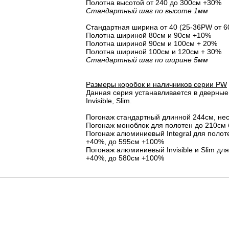
Полотна высотой от 240 до 300см +30%
Стандартный шаг по высоте 1мм
Стандартная ширина от 40 (25-36PW от 6
Полотна шириной 80cм и 90cм +10%
Полотна шириной 90см и 100см + 20%
Полотна шириной 100см и 120см + 30%
Стандартный шаг по ширине 5мм
Размеры коробок и наличников серии PW
Данная серия устанавливается в дверные 
Invisible, Slim.
Погонаж стандартный длинной 244см, не
Погонаж моноблок для полотен до 210см 
Погонаж алюминиевый Integral для полот
+40%, до 595см +100%
Погонаж алюминиевый Invisible и Slim дл
+40%, до 580см +100%