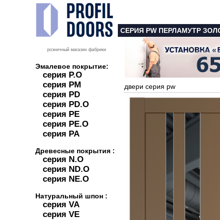
СЕРИЯ PW ПЕРЛАМУТР ЗОЛ
розничный магазин фабрики
Эмалевое покрытие:
серия P.O
серия PM
двери серия pw
серия PD
серия PD.O
серия PE
серия PE.O
серия PA
Древесные покрытия :
серия N.O
серия ND.O
серия NE.O
Натуральный шпон :
серия VA
серия VE