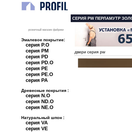
СЕРИЯ PW ПЕРЛАМУТР ЗОЛ
розничный магазин фабрики
Эмалевое покрытие:
серия P.O
серия PM
двери серия pw
серия PD
серия PD.O
серия PE
серия PE.O
серия PA
Древесные покрытия :
серия N.O
серия ND.O
серия NE.O
Натуральный шпон :
серия VA
серия VE