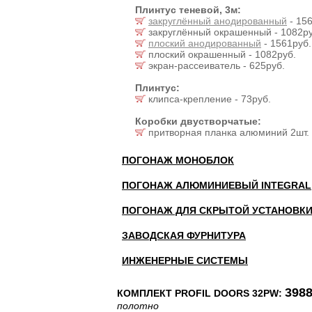
Плинтус теневой, 3м:
закруглённый анодированный
- 156
закруглённый окрашенный - 1082ру
плоский анодированный
- 1561руб.
плоский окрашенный - 1082руб.
экран-рассеиватель - 625руб.
Плинтус:
клипса-крепление - 73руб.
Коробки двустворчатые:
притворная планка алюминий 2шт. 
ПОГОНАЖ МОНОБЛОК
ПОГОНАЖ АЛЮМИНИЕВЫЙ INTEGRAL
ПОГОНАЖ ДЛЯ СКРЫТОЙ УСТАНОВК
ЗАВОДСКАЯ ФУРНИТУРА
ИНЖЕНЕРНЫЕ СИСТЕМЫ
3988
КОМПЛЕКТ PROFIL DOORS 32PW:
полотно