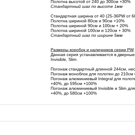
Полотна высотой от 240 до 300см +30%
Стандартный шаг по высоте 1мм
Стандартная ширина от 40 (25-36PW от 6
Полотна шириной 80cм и 90cм +10%
Полотна шириной 90см и 100см + 20%
Полотна шириной 100см и 120см + 30%
Стандартный шаг по ширине 5мм
Размеры коробок и наличников серии PW
Данная серия устанавливается в дверные 
Invisible, Slim.
Погонаж стандартный длинной 244см, не
Погонаж моноблок для полотен до 210см 
Погонаж алюминиевый Integral для полот
+40%, до 595см +100%
Погонаж алюминиевый Invisible и Slim дл
+40%, до 580см +100%