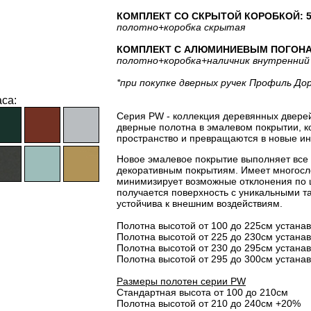
КОМПЛЕКТ СО СКРЫТОЙ КОРОБКОЙ: 52
полотно
+коробка скрытая
КОМПЛЕКТ С АЛЮМИНИЕВЫМ ПОГОНАЖЕ
полотно
+коробка
+наличник внутренний
*при покупке дверных ручек Профиль До
са:
Серия PW - коллекция деревянных двере
дверные полотна в эмалевом покрытии, 
пространство и превращаются в новые ин
Новое эмалевое покрытие выполняет все
декоративным покрытиям. Имеет многосло
минимизирует возможные отклонения по 
получается поверхность с уникальными т
устойчива к внешним воздействиям.
Полотна высотой от 100 до 225см устана
Полотна высотой от 225 до 230см устана
Полотна высотой от 230 до 295см устана
Полотна высотой от 295 до 300см устана
Размеры полотен серии PW
Стандартная высота от 100 до 210см
Полотна высотой от 210 до 240см +20%