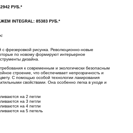
942 РУБ.*
М INTEGRAL: 85383 РУБ.*
рс
й с фрезеровкой рисунка. Революционно-новые
которые по новому формируют интерьерное
струменты дизайна.
 требования к современным и экологически безопасным
йное строение, что обеспечивает непрозрачность и
цвету. С помощью особой технологии лакирования
актильными свойствами. Она особенно легка в уходе и
вливаются на 2 петли
вливаются на 3 петли
вливаются на 4 петли
вливаются на 5 петель