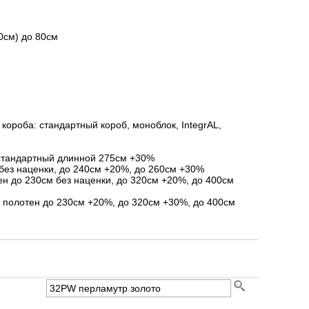
0см) до 80см
короба: стандартный короб, моноблок, IntegrAL,
стандартный длинной 275см +30%
без наценки, до 240см +20%, до 260см +30%
ен до 230см без наценки, до 320см +20%, до 400см
я полотен до 230см +20%, до 320см +30%, до 400см