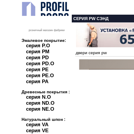
СЕРИЯ PW СЭНД
розничный магазин фабрики
Эмалевое покрытие:
серия P.O
серия PM
двери серия pw
серия PD
серия PD.O
серия PE
серия PE.O
серия PA
Древесные покрытия :
серия N.O
серия ND.O
серия NE.O
Натуральный шпон :
серия VA
серия VE