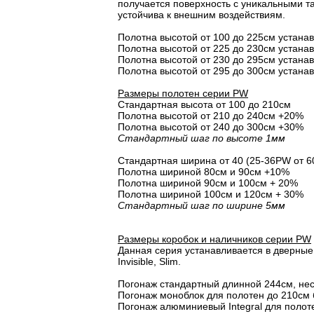
получается поверхность с уникальными т
устойчива к внешним воздействиям.
Полотна высотой от 100 до 225см устана
Полотна высотой от 225 до 230см устана
Полотна высотой от 230 до 295см устана
Полотна высотой от 295 до 300см устана
Размеры полотен серии PW
Стандартная высота от 100 до 210см
Полотна высотой от 210 до 240см +20%
Полотна высотой от 240 до 300см +30%
Стандартный шаг по высоте 1мм
Стандартная ширина от 40 (25-36PW от 6
Полотна шириной 80cм и 90cм +10%
Полотна шириной 90см и 100см + 20%
Полотна шириной 100см и 120см + 30%
Стандартный шаг по ширине 5мм
Размеры коробок и наличников серии PW
Данная серия устанавливается в дверные 
Invisible, Slim.
Погонаж стандартный длинной 244см, не
Погонаж моноблок для полотен до 210см 
Погонаж алюминиевый Integral для полот