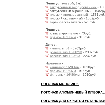
Плинтус теневой, 3м:
закруглённый анодированный
- 156
закруглённый окрашенный - 1082ру
плоский анодированный
- 1561руб.
плоский окрашенный - 1082руб.
экран-рассеиватель - 625руб.
Плинтус:
клипса-крепление - 73руб.
прямой 10*80мм
- 918руб.
Декор:
капитель К-1
- 6709руб.
розетка тип 1 200*93
- 2907руб.
розетка тип 1 93*93
- 2237руб.
Наличники:
каннелюр 16*80мм
- 1010руб.
прямой 10*80мм
- 918руб.
фигурный 16*80мм
- 1010руб.
ПОГОНАЖ МОНОБЛОК
ПОГОНАЖ АЛЮМИНИЕВЫЙ INTEGRAL
ПОГОНАЖ ДЛЯ СКРЫТОЙ УСТАНОВК