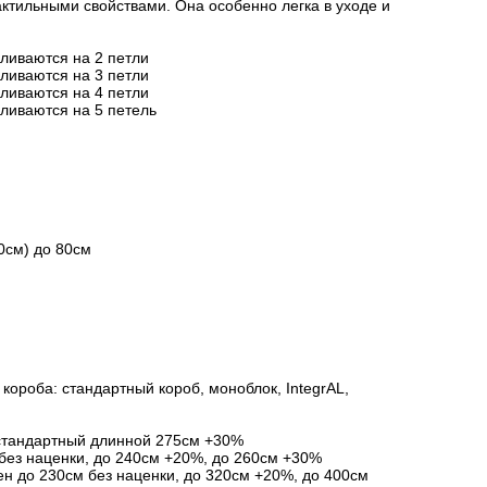
актильными свойствами. Она особенно легка в уходе и
вливаются на 2 петли
вливаются на 3 петли
вливаются на 4 петли
вливаются на 5 петель
0см) до 80см
короба: стандартный короб, моноблок, IntegrAL,
стандартный длинной 275см +30%
без наценки, до 240см +20%, до 260см +30%
ен до 230см без наценки, до 320см +20%, до 400см