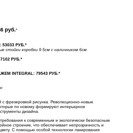
6 руб.
*
53033 РУБ.*
ые стойки коробки 9.5см с наличником 6см
102 РУБ.*
М INTEGRAL: 79543 РУБ.*
рс
й с фрезеровкой рисунка. Революционно-новые
которые по новому формируют интерьерное
струменты дизайна.
 требования к современным и экологически безопасным
йное строение, что обеспечивает непрозрачность и
цвету. С помощью особой технологии лакирования