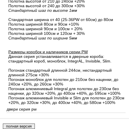
Полотна высотой от 210 до 240см +20%
Полотна высотой от 240 до 300см +30%
Стандартный шаг по высоте 1мм
Стандартная ширина от 40 (25-36PW от 60см) до 80см
Полотна шириной 80cм и 90cм +10%
Полотна шириной 90см и 100см + 20%
Полотна шириной 100см и 120см + 30%
Стандартный шаг по ширине 5мм
Размеры коробок и наличников серии PW
Данная серия устанавливается в дверные короба:
стандартный короб, моноблок, IntegrAL, Invisible, Slim.
Погонаж стандартный длинной 244см, нестандартный
длинной 275см +30%
Погонаж моноблок для полотен до 210см без наценки, до
240см +20%, до 260см +30%
Погонаж алюминиевый Integral для полотен до 230см без
наценки, до 320см +20%, до 400см +40%, до 595см +100%
Погонаж алюминиевый Invisible и Slim для полотен до 230см
+20%, до 320см +30%, до 400см +40%, до 580см +100%
двери серия pw