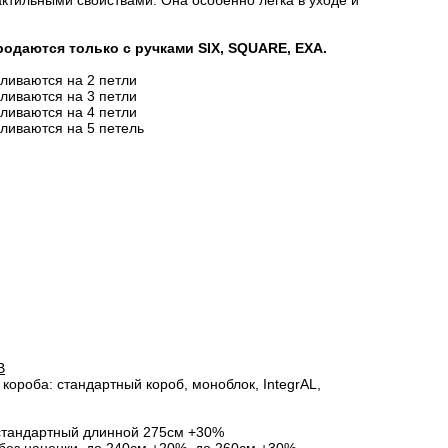
актильными свойствами. Она особенно легка в уходе и
одаются только с ручками SIX, SQUARE, EXA.
вливаются на 2 петли
вливаются на 3 петли
вливаются на 4 петли
вливаются на 5 петель
B
короба: стандартный короб, моноблок, IntegrAL,
стандартный длинной 275см +30%