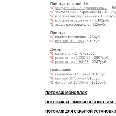
Плинтус теневой, 3м:
закруглённый анодированный
- 156
закруглённый окрашенный - 1082ру
плоский анодированный
- 1561руб.
плоский окрашенный - 1082руб.
экран-рассеиватель - 625руб.
Плинтус:
клипса-крепление - 73руб.
прямой 10*80мм
- 918руб.
Декор:
капитель К-1
- 6709руб.
розетка тип 1 200*93
- 2907руб.
розетка тип 1 93*93
- 2237руб.
Наличники:
каннелюр 16*80мм
- 1010руб.
прямой 10*80мм
- 918руб.
фигурный 16*80мм
- 1010руб.
ПОГОНАЖ МОНОБЛОК
ПОГОНАЖ АЛЮМИНИЕВЫЙ INTEGRAL
ПОГОНАЖ ДЛЯ СКРЫТОЙ УСТАНОВК