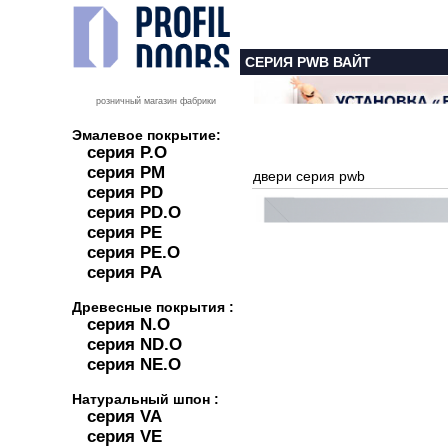
СЕРИЯ PWB ВАЙТ
розничный магазин фабрики
Эмалевое покрытие:
серия P.O
серия PM
двери серия pwb
серия PD
серия PD.O
серия PE
серия PE.O
серия PA
Древесные покрытия :
серия N.O
серия ND.O
серия NE.O
Натуральный шпон :
серия VA
серия VE