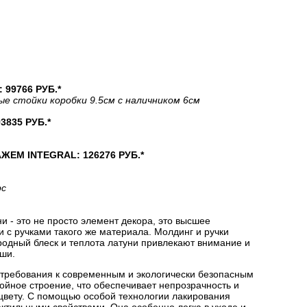
99766 РУБ.*
ые стойки коробки 9.5см с наличником 6см
835 РУБ.*
М INTEGRAL: 126276 РУБ.*
рс
 - это не просто элемент декора, это высшее
и с ручками такого же материала. Молдинг и ручки
родный блеск и теплота латуни привлекают внимание и
ши.
 требования к современным и экологически безопасным
йное строение, что обеспечивает непрозрачность и
цвету. С помощью особой технологии лакирования